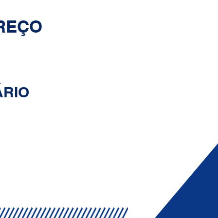
REÇO
RO ITAQUERA
 G1
RIO
 SAB
S 22H
ERIADOS
S 22H