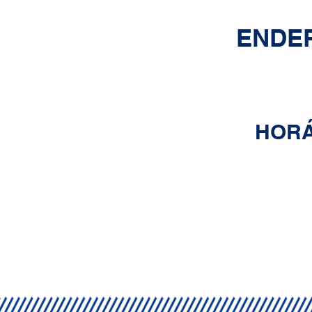
ENDE
SHOPPING MET
PISO
HORÁ
SEG -
10H À
DOM E F
10H À