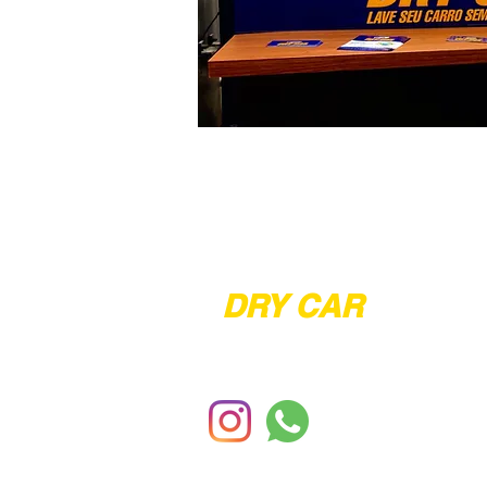
DRY CAR
ESTÉTICA AUTOMOTIVA
carwashitaquera@gmail.com
11 93328-7425