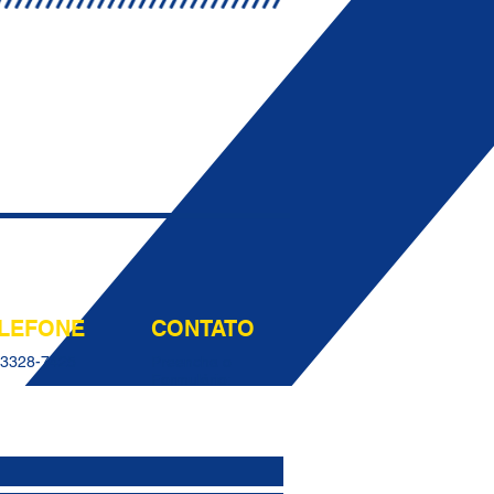
LEFONE
CONTATO
93328-7425
Preencha o
Formulário: