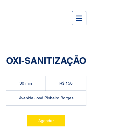
OXI-SANITIZAÇÃO
150
Reais
30 min
3
R$ 150
brasileiros
0
m
Avenida José Pinheiro Borges
i
n
Agendar