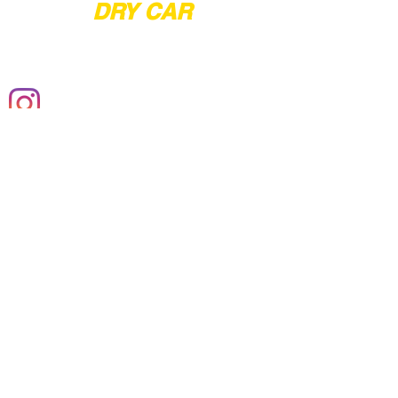
DRY CAR
ESTÉTICA AUTOMOTIVA
carwashitaquera@gmail.com
11 93328-7425
Clique aqui e veja a rota!
© 2020 by Dry Car Estética Automotiva